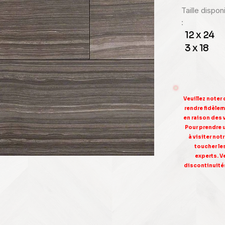
Taille dispo
:
12 x 24
3 x 18
Veuillez noter
rendre fidèleme
en raison des 
Pour prendre 
à visiter no
toucher le
experts. V
discontinuités