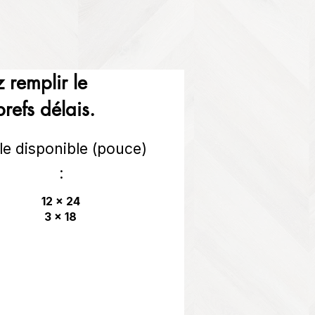
 remplir le
refs délais.
lle disponible (pouce)
:
12 x 24
3 x 18