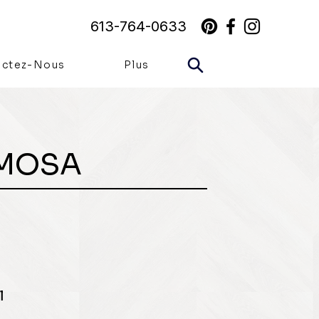
613-764-0633
actez-Nous
Plus
MOSA
l