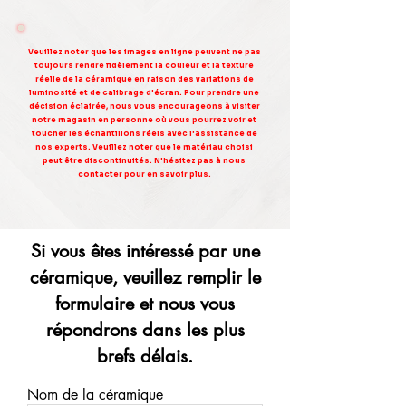
Veuillez noter que les images en ligne peuvent ne pas
toujours rendre fidèlement la couleur et la texture
réelle de la céramique en raison des variations de
luminosité et de calibrage d'écran. Pour prendre une
décision éclairée, nous vous encourageons à visiter
notre magasin en personne où vous pourrez voir et
toucher les échantillons réels avec l'assistance de
nos experts. Veuillez noter que le matériau choisi
peut être discontinuités. N'hésitez pas à nous
contacter pour en savoir plus.
Si vous êtes intéressé par une
céramique, veuillez remplir le
formulaire et nous vous
répondrons dans les plus
brefs délais.
Nom de la céramique