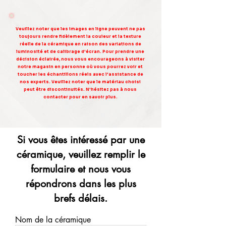
Veuillez noter que les images en ligne peuvent ne pas
toujours rendre fidèlement la couleur et la texture
réelle de la céramique en raison des variations de
luminosité et de calibrage d'écran. Pour prendre une
décision éclairée, nous vous encourageons à visiter
notre magasin en personne où vous pourrez voir et
toucher les échantillons réels avec l'assistance de
nos experts. Veuillez noter que le matériau choisi
peut être discontinuités. N'hésitez pas à nous
contacter pour en savoir plus.
Si vous êtes intéressé par une
céramique, veuillez remplir le
formulaire et nous vous
répondrons dans les plus
brefs délais.
Nom de la céramique