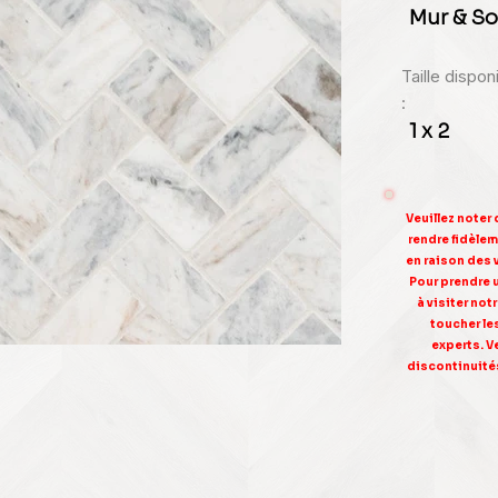
Mur & So
Taille dispo
:
1 x 2
Veuillez noter
rendre fidèleme
en raison des 
Pour prendre 
à visiter no
toucher le
experts. V
discontinuités