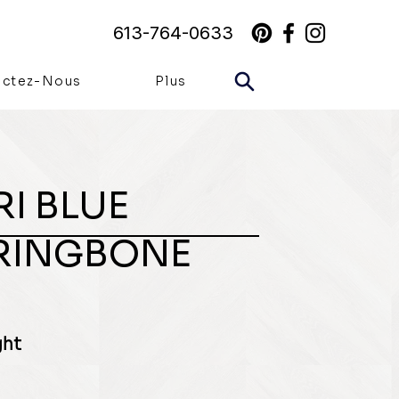
613-764-0633
actez-Nous
Plus
I BLUE
RINGBONE
ght