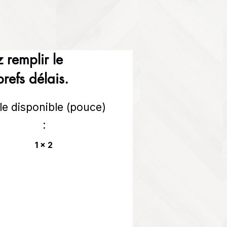
 remplir le
refs délais.
lle disponible (pouce)
:
1 x 2