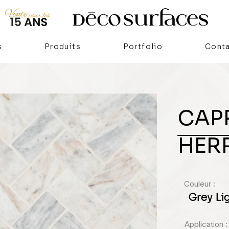
s
Produits
Portfolio
Cont
CAPR
HER
Couleur :
Grey Li
Application :