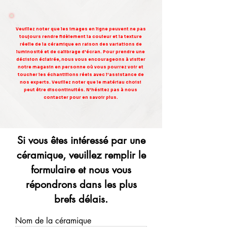
Veuillez noter que les images en ligne peuvent ne pas
toujours rendre fidèlement la couleur et la texture
réelle de la céramique en raison des variations de
luminosité et de calibrage d'écran. Pour prendre une
décision éclairée, nous vous encourageons à visiter
notre magasin en personne où vous pourrez voir et
toucher les échantillons réels avec l'assistance de
nos experts. Veuillez noter que le matériau choisi
peut être discontinuités. N'hésitez pas à nous
contacter pour en savoir plus.
Si vous êtes intéressé par une
céramique, veuillez remplir le
formulaire et nous vous
répondrons dans les plus
brefs délais.
Nom de la céramique