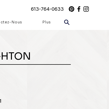
613-764-0633
actez-Nous
Plus
GHTON
l