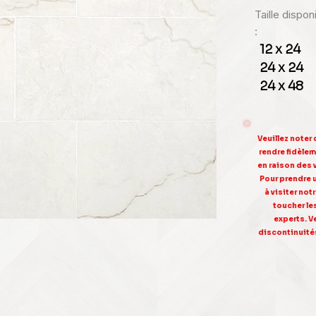
Taille dispo
:
12 x 24
24 x 24
24 x 48
Veuillez noter
rendre fidèleme
en raison des 
Pour prendre 
à visiter no
toucher le
experts. V
discontinuités