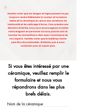
Veuillez noter que les images en ligne peuvent ne pas
toujours rendre fidèlement la couleur et la texture
réelle de la céramique en raison des variations de
luminosité et de calibrage d'écran. Pour prendre une
décision éclairée, nous vous encourageons à visiter
notre magasin en personne où vous pourrez voir et
toucher les échantillons réels avec l'assistance de
nos experts. Veuillez noter que le matériau choisi
peut être discontinuités. N'hésitez pas à nous
contacter pour en savoir plus.
Si vous êtes intéressé par une
céramique, veuillez remplir le
formulaire et nous vous
répondrons dans les plus
brefs délais.
Nom de la céramique