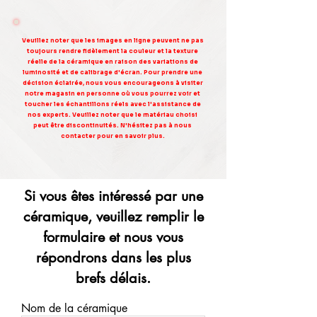
Veuillez noter que les images en ligne peuvent ne pas
toujours rendre fidèlement la couleur et la texture
réelle de la céramique en raison des variations de
luminosité et de calibrage d'écran. Pour prendre une
décision éclairée, nous vous encourageons à visiter
notre magasin en personne où vous pourrez voir et
toucher les échantillons réels avec l'assistance de
nos experts. Veuillez noter que le matériau choisi
peut être discontinuités. N'hésitez pas à nous
contacter pour en savoir plus.
Si vous êtes intéressé par une
céramique, veuillez remplir le
formulaire et nous vous
répondrons dans les plus
brefs délais.
Nom de la céramique