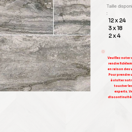
Taille dispo
:
12 x 24
3 x 18
2 x 4
Veuillez noter
rendre fidèleme
en raison des 
Pour prendre 
à visiter no
toucher le
experts. V
discontinuités