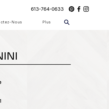
613-764-0633
actez-Nous
Plus
INI
e
l