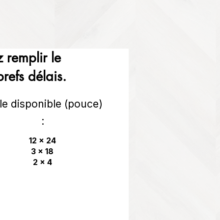
 remplir le
refs délais.
lle disponible (pouce)
:
12 x 24
3 x 18
2 x 4