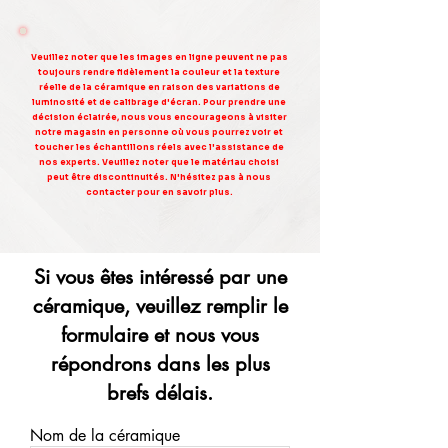
Veuillez noter que les images en ligne peuvent ne pas
toujours rendre fidèlement la couleur et la texture
réelle de la céramique en raison des variations de
luminosité et de calibrage d'écran. Pour prendre une
décision éclairée, nous vous encourageons à visiter
notre magasin en personne où vous pourrez voir et
toucher les échantillons réels avec l'assistance de
nos experts. Veuillez noter que le matériau choisi
peut être discontinuités. N'hésitez pas à nous
contacter pour en savoir plus.
Si vous êtes intéressé par une
céramique, veuillez remplir le
formulaire et nous vous
répondrons dans les plus
brefs délais.
Nom de la céramique