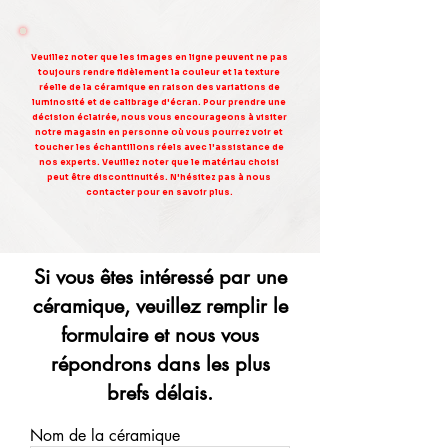
Veuillez noter que les images en ligne peuvent ne pas
toujours rendre fidèlement la couleur et la texture
réelle de la céramique en raison des variations de
luminosité et de calibrage d'écran. Pour prendre une
décision éclairée, nous vous encourageons à visiter
notre magasin en personne où vous pourrez voir et
toucher les échantillons réels avec l'assistance de
nos experts. Veuillez noter que le matériau choisi
peut être discontinuités. N'hésitez pas à nous
contacter pour en savoir plus.
Si vous êtes intéressé par une
céramique, veuillez remplir le
formulaire et nous vous
répondrons dans les plus
brefs délais.
Nom de la céramique