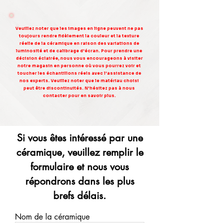
Veuillez noter que les images en ligne peuvent ne pas
toujours rendre fidèlement la couleur et la texture
réelle de la céramique en raison des variations de
luminosité et de calibrage d'écran. Pour prendre une
décision éclairée, nous vous encourageons à visiter
notre magasin en personne où vous pourrez voir et
toucher les échantillons réels avec l'assistance de
nos experts. Veuillez noter que le matériau choisi
peut être discontinuités. N'hésitez pas à nous
contacter pour en savoir plus.
Si vous êtes intéressé par une
céramique, veuillez remplir le
formulaire et nous vous
répondrons dans les plus
brefs délais.
Nom de la céramique