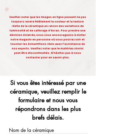
Veuillez noter que les images en ligne peuvent ne pas
toujours rendre fidèlement la couleur et la texture
réelle de la céramique en raison des variations de
luminosité et de calibrage d'écran. Pour prendre une
décision éclairée, nous vous encourageons à visiter
notre magasin en personne où vous pourrez voir et
toucher les échantillons réels avec l'assistance de
nos experts. Veuillez noter que le matériau choisi
peut être discontinuités. N'hésitez pas à nous
contacter pour en savoir plus.
Si vous êtes intéressé par une
céramique, veuillez remplir le
formulaire et nous vous
répondrons dans les plus
brefs délais.
Nom de la céramique