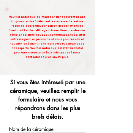
Veuillez noter que les images en ligne peuvent ne pas
toujours rendre fidèlement la couleur et la texture
réelle de la céramique en raison des variations de
luminosité et de calibrage d'écran. Pour prendre une
décision éclairée, nous vous encourageons à visiter
notre magasin en personne où vous pourrez voir et
toucher les échantillons réels avec l'assistance de
nos experts. Veuillez noter que le matériau choisi
peut être discontinuités. N'hésitez pas à nous
contacter pour en savoir plus.
Si vous êtes intéressé par une
céramique, veuillez remplir le
formulaire et nous vous
répondrons dans les plus
brefs délais.
Nom de la céramique