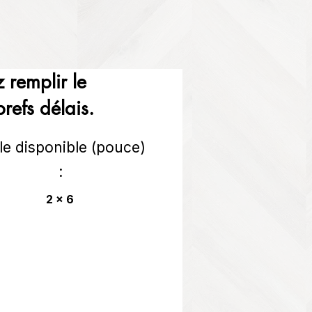
 remplir le
refs délais.
lle disponible (pouce)
:
2 x 6