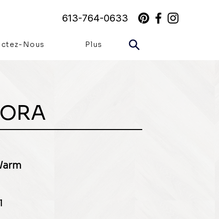
613-764-0633
actez-Nous
Plus
ORA
Warm
l