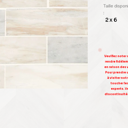
Taille dispo
:
2 x 6
Veuillez noter
rendre fidèleme
en raison des 
Pour prendre 
à visiter no
toucher le
experts. V
discontinuités