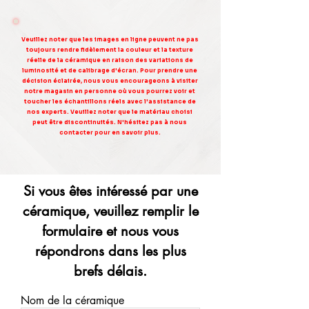
Veuillez noter que les images en ligne peuvent ne pas
toujours rendre fidèlement la couleur et la texture
réelle de la céramique en raison des variations de
luminosité et de calibrage d'écran. Pour prendre une
décision éclairée, nous vous encourageons à visiter
notre magasin en personne où vous pourrez voir et
toucher les échantillons réels avec l'assistance de
nos experts. Veuillez noter que le matériau choisi
peut être discontinuités. N'hésitez pas à nous
contacter pour en savoir plus.
Si vous êtes intéressé par une
céramique, veuillez remplir le
formulaire et nous vous
répondrons dans les plus
brefs délais.
Nom de la céramique