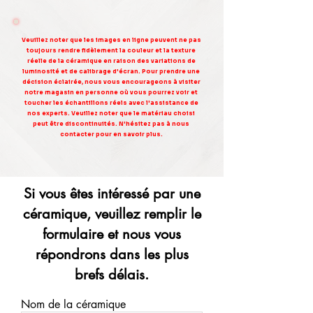
Veuillez noter que les images en ligne peuvent ne pas
toujours rendre fidèlement la couleur et la texture
réelle de la céramique en raison des variations de
luminosité et de calibrage d'écran. Pour prendre une
décision éclairée, nous vous encourageons à visiter
notre magasin en personne où vous pourrez voir et
toucher les échantillons réels avec l'assistance de
nos experts. Veuillez noter que le matériau choisi
peut être discontinuités. N'hésitez pas à nous
contacter pour en savoir plus.
Si vous êtes intéressé par une
céramique, veuillez remplir le
formulaire et nous vous
répondrons dans les plus
brefs délais.
Nom de la céramique