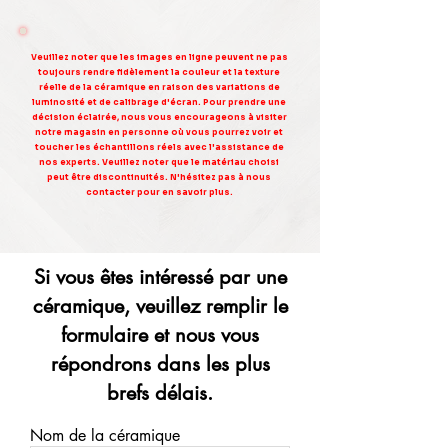
Veuillez noter que les images en ligne peuvent ne pas
toujours rendre fidèlement la couleur et la texture
réelle de la céramique en raison des variations de
luminosité et de calibrage d'écran. Pour prendre une
décision éclairée, nous vous encourageons à visiter
notre magasin en personne où vous pourrez voir et
toucher les échantillons réels avec l'assistance de
nos experts. Veuillez noter que le matériau choisi
peut être discontinuités. N'hésitez pas à nous
contacter pour en savoir plus.
Si vous êtes intéressé par une
céramique, veuillez remplir le
formulaire et nous vous
répondrons dans les plus
brefs délais.
Nom de la céramique