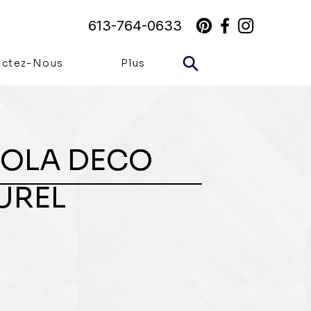
613-764-0633
actez-Nous
Plus
IOLA DECO
UREL