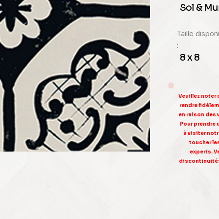
Sol & Mu
Taille dispo
:
8 x 8
Veuillez noter
rendre fidèleme
en raison des 
Pour prendre 
à visiter no
toucher le
experts. V
discontinuités