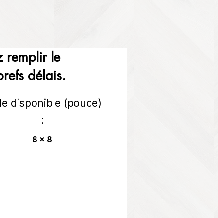
 remplir le
refs délais.
lle disponible (pouce)
:
8 x 8