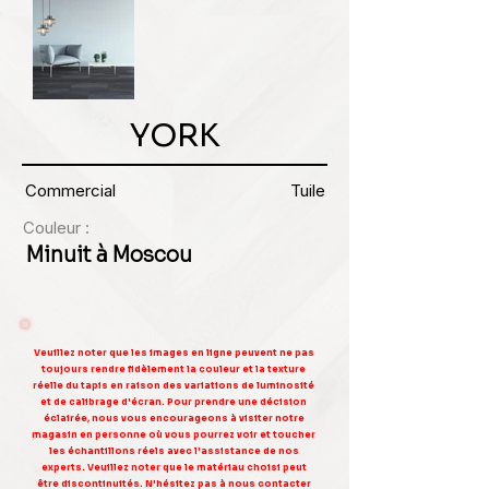
YORK
Commercial
Tuile
Couleur :
Minuit à Moscou
Veuillez noter que les images en ligne peuvent ne pas
toujours rendre fidèlement la couleur et la texture
réelle du tapis en raison des variations de luminosité
et de calibrage d'écran. Pour prendre une décision
éclairée, nous vous encourageons à visiter notre
magasin en personne où vous pourrez voir et toucher
les échantillons réels avec l'assistance de nos
experts. Veuillez noter que le matériau choisi peut
être discontinuités. N'hésitez pas à nous contacter