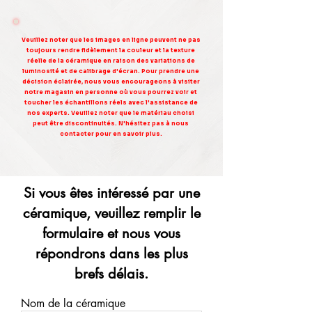
Veuillez noter que les images en ligne peuvent ne pas
toujours rendre fidèlement la couleur et la texture
réelle de la céramique en raison des variations de
luminosité et de calibrage d'écran. Pour prendre une
décision éclairée, nous vous encourageons à visiter
notre magasin en personne où vous pourrez voir et
toucher les échantillons réels avec l'assistance de
nos experts. Veuillez noter que le matériau choisi
peut être discontinuités. N'hésitez pas à nous
contacter pour en savoir plus.
Si vous êtes intéressé par une
céramique, veuillez remplir le
formulaire et nous vous
répondrons dans les plus
brefs délais.
Nom de la céramique