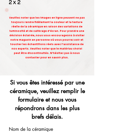
2 x 2
Veuillez noter que les images en ligne peuvent ne pas
toujours rendre fidèlement la couleur et la texture
réelle de la céramique en raison des variations de
luminosité et de calibrage d'écran. Pour prendre une
décision éclairée, nous vous encourageons à visiter
notre magasin en personne où vous pourrez voir et
toucher les échantillons réels avec l'assistance de
nos experts. Veuillez noter que le matériau choisi
peut être discontinuités. N'hésitez pas à nous
contacter pour en savoir plus.
Si vous êtes intéressé par une
céramique, veuillez remplir le
formulaire et nous vous
répondrons dans les plus
brefs délais.
Nom de la céramique